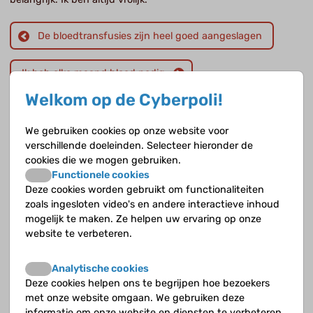
De bloedtransfusies zijn heel goed aangeslagen
Ik heb elke maand bloed nodig
Welkom op de Cyberpoli!
We gebruiken cookies op onze website voor
Er komen nieuwe veelbelovende medicijnen aan
verschillende doeleinden. Selecteer hieronder de
cookies die we mogen gebruiken.
Harriët Heijboer is kinderhematoloog in het Amsterdam UMC, locatie AMC. Een
Functionele cookies
van haar aandachtsgebieden is sikkelcelziekte.
Deze cookies worden gebruikt om functionaliteiten
zoals ingesloten video's en andere interactieve inhoud
Meer dan driehonderd soorten bloedgroepen
mogelijk te maken. Ze helpen uw ervaring op onze
website te verbeteren.
Elise Huisman is kinderhematoloog en transfusiespecialist in Erasmus MC
Sophia kinderziekenhuis en bij Sanquin.
Analytische cookies
Deze cookies helpen ons te begrijpen hoe bezoekers
Prikangst serieus nemen
met onze website omgaan. We gebruiken deze
informatie om onze website en diensten te verbeteren.