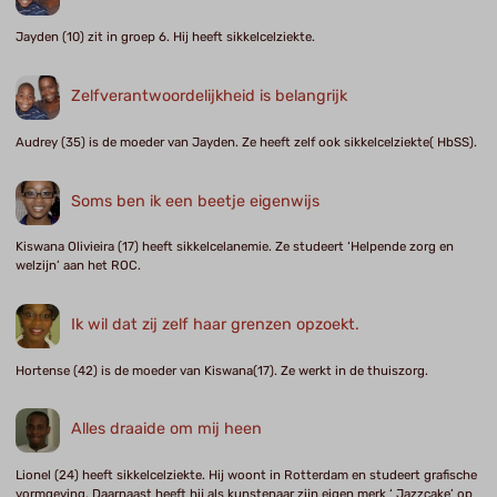
Jayden (10) zit in groep 6. Hij heeft sikkelcelziekte.
Zelfverantwoordelijkheid is belangrijk
Audrey (35) is de moeder van Jayden. Ze heeft zelf ook sikkelcelziekte( HbSS).
Soms ben ik een beetje eigenwijs
Kiswana Olivieira (17) heeft sikkelcelanemie. Ze studeert ‘Helpende zorg en
welzijn’ aan het ROC.
Ik wil dat zij zelf haar grenzen opzoekt.
Hortense (42) is de moeder van Kiswana(17). Ze werkt in de thuiszorg.
Alles draaide om mij heen
Lionel (24) heeft sikkelcelziekte. Hij woont in Rotterdam en studeert grafische
vormgeving. Daarnaast heeft hij als kunstenaar zijn eigen merk ‘ Jazzcake’ op