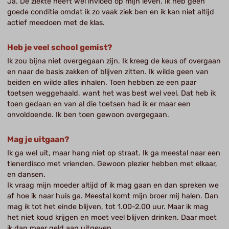
Ja. De ziekte heeft wel invloed op mijn leven. Ik heb geen
goede conditie omdat ik zo vaak ziek ben en ik kan niet altijd
actief meedoen met de klas.
Heb je veel school gemist?
Ik zou bijna niet overgegaan zijn. Ik kreeg de keus of overgaan
en naar de basis zakken of blijven zitten. Ik wilde geen van
beiden en wilde alles inhalen. Toen hebben ze een paar
toetsen weggehaald, want het was best wel veel. Dat heb ik
toen gedaan en van al die toetsen had ik er maar een
onvoldoende. Ik ben toen gewoon overgegaan.
Mag je uitgaan?
Ik ga wel uit, maar hang niet op straat. Ik ga meestal naar een
tienerdisco met vrienden. Gewoon plezier hebben met elkaar,
en dansen.
Ik vraag mijn moeder altijd of ik mag gaan en dan spreken we
af hoe ik naar huis ga. Meestal komt mijn broer mij halen. Dan
mag ik tot het einde blijven, tot 1.00-2.00 uur. Maar ik mag
het niet koud krijgen en moet veel blijven drinken. Daar moet
ik dan meer geld aan uitgeven.