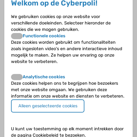
Welkom op de Cyberpoli!
Bloedarmoede door bloedafbraak komt niet alleen
voor bij hereditaire sferocytose, maar ook bij
andere bloedziekten.
We gebruiken cookies op onze website voor
verschillende doeleinden. Selecteer hieronder de
cookies die we mogen gebruiken.
Functionele cookies
Deze cookies worden gebruikt om functionaliteiten
zoals ingesloten video's en andere interactieve inhoud
mogelijk te maken. Ze helpen uw ervaring op onze
HIV
website te verbeteren.
Analytische cookies
Bijwerkingen
Deze cookies helpen ons te begrijpen hoe bezoekers
met onze website omgaan. We gebruiken deze
informatie om onze website en diensten te verbeteren.
Net als andere medicijnen kunnen hiv-remmers
bijwerkingen geven waar je last van kunt hebben.
Alleen geselecteerde cookies
Gelukkig wordt er veel onderzoek verricht naar
hiv-remmers waardoor er tegenwoordig steeds
minder bijwerkingen optreden.
U kunt uw toestemming op elk moment intrekken door
de pagina Cookiebeleid te bezoeken.