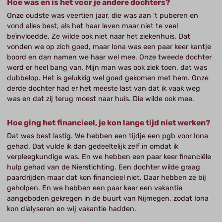
Hoe was en is het voor je andere dochters?
Onze oudste was veertien jaar, die was aan 't puberen en
vond alles best, als het haar leven maar niet te veel
beïnvloedde. Ze wilde ook niet naar het ziekenhuis. Dat
vonden we op zich goed, maar Iona was een paar keer kantje
boord en dan namen we haar wel mee. Onze tweede dochter
werd er heel bang van. Mijn man was ook ziek toen, dat was
dubbelop. Het is gelukkig wel goed gekomen met hem. Onze
derde dochter had er het meeste last van dat ik vaak weg
was en dat zij terug moest naar huis. Die wilde ook mee.
Hoe ging het financieel, je kon lange tijd niet werken?
Dat was best lastig. We hebben een tijdje een pgb voor Iona
gehad. Dat vulde ik dan gedeeltelijk zelf in omdat ik
verpleegkundige was. En we hebben een paar keer financiële
hulp gehad van de Nierstichting. Een dochter wilde graag
paardrijden maar dat kon financieel niet. Daar hebben ze bij
geholpen. En we hebben een paar keer een vakantie
aangeboden gekregen in de buurt van Nijmegen, zodat Iona
kon dialyseren en wij vakantie hadden.