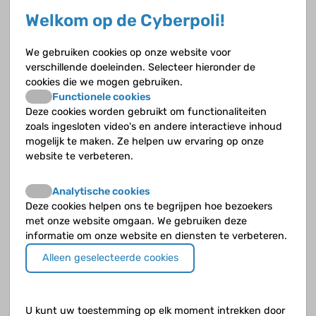
Hij mocht aan een proef meedoen
Welkom op de Cyberpoli!
Ik kon niet accepteren dat ik niet veel meer kon
We gebruiken cookies op onze website voor
verschillende doeleinden. Selecteer hieronder de
cookies die we mogen gebruiken.
Als nieren niet werken, willen we transplanteren, niet
Functionele cookies
dialyseren
Deze cookies worden gebruikt om functionaliteiten
zoals ingesloten video's en andere interactieve inhoud
Karlien Cransberg was als kindernefroloog verbonden aan het Erasmus MC-
mogelijk te maken. Ze helpen uw ervaring op onze
Sophia Kinderziekenhuis. Zij was daar tevens hoofd van de afdeling
website te verbeteren.
Kindernefrologie en betrokken bij zowel kliniek als onderzoek en onderwijs.
Zoeken naar de juiste dosering en combinatie van
Analytische cookies
medicijnen
Deze cookies helpen ons te begrijpen hoe bezoekers
met onze website omgaan. We gebruiken deze
Lidwien Hanff is ziekenhuisapotheker in het Prinses Maxima Centrum.
informatie om onze website en diensten te verbeteren.
Alleen geselecteerde cookies
Ik help haar door positief te blijven
Natalya is de moeder van Ariana (9) die multicysteuze nierdysplasie en
chronische nierinsufficiëntie heeft.
U kunt uw toestemming op elk moment intrekken door