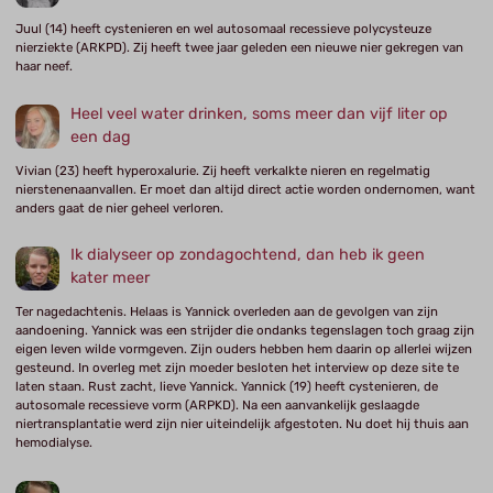
Juul (14) heeft cystenieren en wel autosomaal recessieve polycysteuze
nierziekte (ARKPD). Zij heeft twee jaar geleden een nieuwe nier gekregen van
haar neef.
Heel veel water drinken, soms meer dan vijf liter op
een dag
Vivian (23) heeft hyperoxalurie. Zij heeft verkalkte nieren en regelmatig
nierstenenaanvallen. Er moet dan altijd direct actie worden ondernomen, want
anders gaat de nier geheel verloren.
Ik dialyseer op zondagochtend, dan heb ik geen
kater meer
Ter nagedachtenis. Helaas is Yannick overleden aan de gevolgen van zijn
aandoening. Yannick was een strijder die ondanks tegenslagen toch graag zijn
eigen leven wilde vormgeven. Zijn ouders hebben hem daarin op allerlei wijzen
gesteund. In overleg met zijn moeder besloten het interview op deze site te
laten staan. Rust zacht, lieve Yannick. Yannick (19) heeft cystenieren, de
autosomale recessieve vorm (ARPKD). Na een aanvankelijk geslaagde
niertransplantatie werd zijn nier uiteindelijk afgestoten. Nu doet hij thuis aan
hemodialyse.