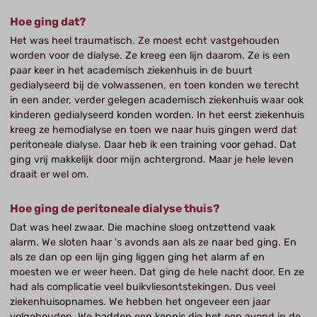
Hoe ging dat?
Het was heel traumatisch. Ze moest echt vastgehouden
worden voor de dialyse. Ze kreeg een lijn daarom. Ze is een
paar keer in het academisch ziekenhuis in de buurt
gedialyseerd bij de volwassenen, en toen konden we terecht
in een ander, verder gelegen academisch ziekenhuis waar ook
kinderen gedialyseerd konden worden. In het eerst ziekenhuis
kreeg ze hemodialyse en toen we naar huis gingen werd dat
peritoneale dialyse. Daar heb ik een training voor gehad. Dat
ging vrij makkelijk door mijn achtergrond. Maar je hele leven
draait er wel om.
Hoe ging de peritoneale dialyse thuis?
Dat was heel zwaar. Die machine sloeg ontzettend vaak
alarm. We sloten haar 's avonds aan als ze naar bed ging. En
als ze dan op een lijn ging liggen ging het alarm af en
moesten we er weer heen. Dat ging de hele nacht door. En ze
had als complicatie veel buikvliesontstekingen. Dus veel
ziekenhuisopnames. We hebben het ongeveer een jaar
volgehouden. We hadden een kennis die het een avond in de