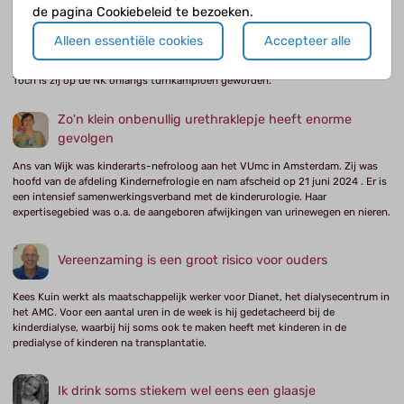
de pagina Cookiebeleid te bezoeken.
Ik hoop dat ik kan blijven turnen
Alleen essentiële cookies
Accepteer alle
Ariana (9) heeft multicysteuze nierdysplasie en chronische nierinsufficiëntie.
Toch is zij op de NK onlangs turnkampioen geworden.
Zo'n klein onbenullig urethraklepje heeft enorme
gevolgen
Ans van Wijk was kinderarts-nefroloog aan het VUmc in Amsterdam. Zij was
hoofd van de afdeling Kindernefrologie en nam afscheid op 21 juni 2024 . Er is
een intensief samenwerkingsverband met de kinderurologie. Haar
expertisegebied was o.a. de aangeboren afwijkingen van urinewegen en nieren.
Vereenzaming is een groot risico voor ouders
Kees Kuin werkt als maatschappelijk werker voor Dianet, het dialysecentrum in
het AMC. Voor een aantal uren in de week is hij gedetacheerd bij de
kinderdialyse, waarbij hij soms ook te maken heeft met kinderen in de
predialyse of kinderen na transplantatie.
Ik drink soms stiekem wel eens een glaasje