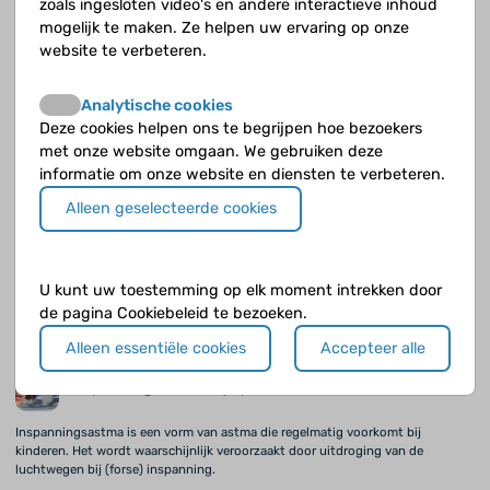
zoals ingesloten video's en andere interactieve inhoud
mogelijk te maken. Ze helpen uw ervaring op onze
Kinderen met (ernstig) astma vragen veel tijd, aandacht en zorg van hun
ouders. Dat is natuurlijk niet voor niets, maar de aandacht voor de andere
website te verbeteren.
kinderen kan er ongewenst wel eens bij inschieten.
Analytische cookies
Puffen en slikken?
Deze cookies helpen ons te begrijpen hoe bezoekers
met onze website omgaan. We gebruiken deze
Neem je steeds trouw je medicijnen, of komt het er soms gewoon niet van?
informatie om onze website en diensten te verbeteren.
Vind je het vervelend om ze in te nemen waar iedereen bij staat, bijvoorbeeld
Alleen geselecteerde cookies
in de klas?
Gebroken nachten
U kunt uw toestemming op elk moment intrekken door
Niet alleen overdag zijn ouders van kinderen met astma vaak bezig om alles in
de pagina Cookiebeleid te bezoeken.
goede banen te leiden. Ook ’s nachts is het vaak aanpakken.
Alleen essentiële cookies
Accepteer alle
Inspanningsastma bij sport
Inspanningsastma is een vorm van astma die regelmatig voorkomt bij
kinderen. Het wordt waarschijnlijk veroorzaakt door uitdroging van de
luchtwegen bij (forse) inspanning.