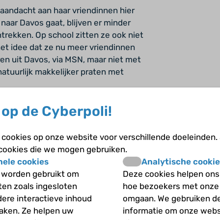
aandacht aan haar vriendinnen hier
aar Davos gaat, blijven er minder
trekken. Op school zitten ze ook niet
 het idee dat ze nu meer vriendinnen
en uit Davos, via MSN, maar niet met
natuurlijk makkelijker praten met
op de Cyberpoli!
cookies op onze website voor verschillende doeleinden.
 cookies die we mogen gebruiken.
n school. Ze weten dat ik astma heb.
nele cookies
Analytische cookie
 eens benauwd. Zij weten ook wat ze
 worden gebruikt om
Deze cookies helpen ons 
aar op school heb ik pas dit jaar
iten zoals ingesloten
hoe bezoekers met onze
 ze maar drie maanden op school
dere interactieve inhoud
omgaan. We gebruiken d
ijken mij met het buurmeisje dat astma
maken. Ze helpen uw
informatie om onze webs
eld. Maar bij mij is het heel anders.