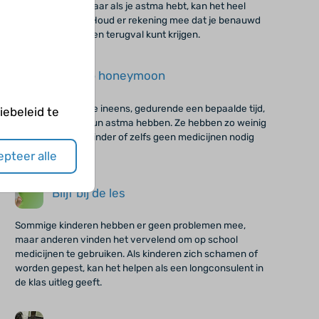
Uitgaan is leuk, maar als je astma hebt, kan het heel
vermoeiend zijn. Houd er rekening mee dat je benauwd
kunt worden en een terugval kunt krijgen.
Ik ga op honeymoon
Er zijn kinderen die ineens, gedurende een bepaalde tijd,
ebeleid te
minder last van hun astma hebben. Ze hebben zo weinig
klachten dat zij minder of zelfs geen medicijnen nodig
hebben.
pteer alle
Blijf bij de les
Sommige kinderen hebben er geen problemen mee,
maar anderen vinden het vervelend om op school
medicijnen te gebruiken. Als kinderen zich schamen of
worden gepest, kan het helpen als een longconsulent in
de klas uitleg geeft.