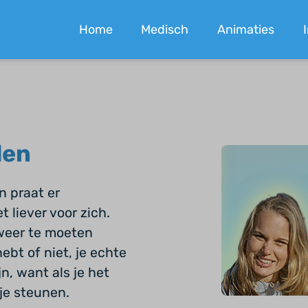
Home
Medisch
Animaties
den
n praat er
 liever voor zich.
 weer te moeten
hebt of niet, je echte
n, want als je het
 je steunen.