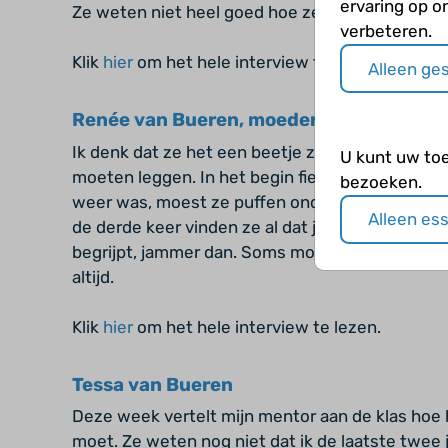
ervaring op o
Ze weten niet heel goed hoe ze ermee om moe
verbeteren.
Klik
hier
om het hele interview te lezen.
Alleen ge
Renée van Bueren, moeder van Tessa
Ik denk dat ze het een beetje zat begint te wor
U kunt uw to
moeten leggen. In het begin fietste ze naar sch
bezoeken.
weer was, moest ze puffen onderweg. De eerste
Alleen es
de derde keer vinden ze al dat je je aanstelt. Nu
begrijpt, jammer dan. Soms moet ze iets afzegg
altijd.
Klik
hier
om het hele interview te lezen.
Tessa van Bueren
Deze week vertelt mijn mentor aan de klas hoe 
moet. Ze weten nog niet dat ik de laatste twee ja