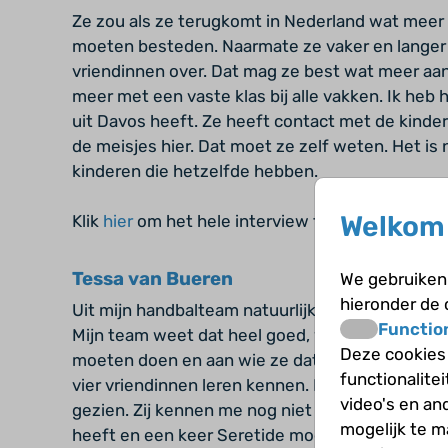
Ze zou als ze terugkomt in Nederland wat meer 
moeten besteden. Naarmate ze vaker en langer n
vriendinnen over. Dat mag ze best wat meer aan
meer met een vaste klas bij alle vakken. Ik heb
uit Davos heeft. Ze heeft contact met de kinder
de meisjes hier. Dat moet ze zelf weten. Het is 
kinderen die hetzelfde hebben.
Welkom 
Klik
hier
om het hele interview te lezen.
Tessa van Bueren
We gebruiken 
hieronder de
Uit mijn handbalteam natuurlijk, en een paar va
Functio
Mijn team weet dat heel goed, want ik ben wel
Deze cookies
moeten doen en aan wie ze dat moeten zeggen. M
functionalite
vier vriendinnen leren kennen. Eigenlijk heb ik
video's en an
gezien. Zij kennen me nog niet goed. Zij vergel
mogelijk te 
heeft en een keer Seretide moet nemen bijvoorbe