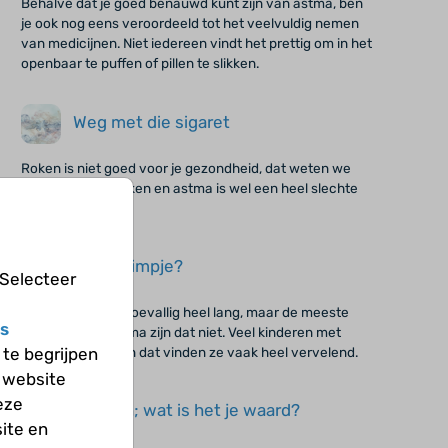
Behalve dat je goed benauwd kunt zijn van astma, ben
je ook nog eens veroordeeld tot het veelvuldig nemen
van medicijnen. Niet iedereen vindt het prettig om in het
openbaar te puffen of pillen te slikken.
Weg met die sigaret
Roken is niet goed voor je gezondheid, dat weten we
allemaal. Maar roken en astma is wel een heel slechte
combinatie.
Kleinduimpje?
 Selecteer
Misschien ben jij toevallig heel lang, maar de meeste
s
kinderen met astma zijn dat niet. Veel kinderen met
astma zijn klein en dat vinden ze vaak heel vervelend.
te begrijpen
 website
eze
Uitgaan; wat is het je waard?
ite en