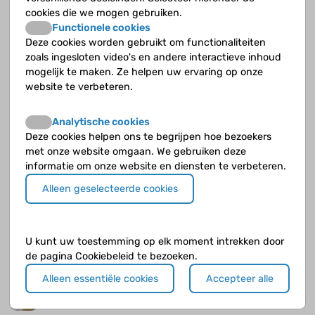
hiphop.
cookies die we mogen gebruiken.
Functionele cookies
Deze cookies worden gebruikt om functionaliteiten
Stoppen met roken voor een navelpiercing
zoals ingesloten video's en andere interactieve inhoud
mogelijk te maken. Ze helpen uw ervaring op onze
Kim (19) heeft astma sinds haar derde. Ze woont in Best en zit op het Ster
website te verbeteren.
College in Eindhoven om haar havo-diploma te halen.
Analytische cookies
Stoppen met roken!
Deze cookies helpen ons te begrijpen hoe bezoekers
met onze website omgaan. We gebruiken deze
Maarten Kuethe is kinderarts met kinderlongziekten als aandachtsgebied en
informatie om onze website en diensten te verbeteren.
was werkzaam in het Amphia ziekenhuis in Breda. Hij deed onderzoek naar
astma en (stoppen met) roken.
Alleen geselecteerde cookies
Bobbertjes hebben geen astma
U kunt uw toestemming op elk moment intrekken door
Ghislaine van der Zande is kinderlongconsulent in het Flevoziekenhuis in
de pagina Cookiebeleid te bezoeken.
Almere.
Alleen essentiële cookies
Accepteer alle
We moeten er meer bovenop zitten