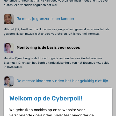
Mohamed (7) heeft astma. Hij kan goed voetballen, maar moet af en toe even
rusten. Zijn vrienden begrijpen het wel.
Je moet je grenzen leren kennen
Mitchell (19) heeft astma; Ik ben er van jongs af aan gewend en ervaar het als
gewoon. Ik kan mezelf niet anders voorstellen. Dit is voor mij normaal.
Monitoring is de basis voor succes
Mariëlle Pijnenburg is als kinderlongarts verbonden aan Kinderhaven en
Erasmus MC, en aan het Sophia kinderziekenhuis van het Erasmus MC, beide
in Rotterdam.
De meeste kinderen vinden het hier gelukkig niet fijn
Liesbeth van Essen-Zandvliet is kinderlongarts in Heideheuvel.
Welkom op de Cyberpoli!
Stickers op de voorzetkamer
We gebruiken cookies op onze website voor
verschillende doeleinden. Selecteer hieronder de
Het is belangrijk om je conditie op te bouwen. Ik doe aan volleybal en dansen,