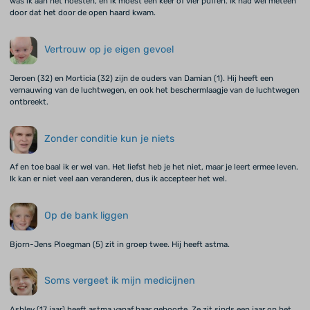
was ik aan het hoesten, en ik moest een keer of vier puffen. Ik had wel meteen
door dat het door de open haard kwam.
Vertrouw op je eigen gevoel
Jeroen (32) en Morticia (32) zijn de ouders van Damian (1). Hij heeft een
vernauwing van de luchtwegen, en ook het beschermlaagje van de luchtwegen
ontbreekt.
Zonder conditie kun je niets
Af en toe baal ik er wel van. Het liefst heb je het niet, maar je leert ermee leven.
Ik kan er niet veel aan veranderen, dus ik accepteer het wel.
Op de bank liggen
Bjorn-Jens Ploegman (5) zit in groep twee. Hij heeft astma.
Soms vergeet ik mijn medicijnen
Ashley (17 jaar) heeft astma vanaf haar geboorte. Ze zit sinds een jaar op het