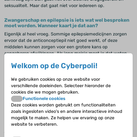
seksualiteit. Maar dat gaat niet voor iedereen op.
Zwangerschap en epilepsie is iets wat wel besproken
moet worden. Wanneer kaart je dat aan?
Eigenlijk al heel vroeg. Sommige epilepsiemedicijnen zorgen
ervoor dat de anticonceptiepil niet goed werkt, of deze
middelen kunnen zorgen voor een grotere kans op
aangeboren afwijkingen. Als jong meisje moet je dat weten
en goede voorlichting krijgen. Wat zijn de alternatieven? Ga je
Welkom op de Cyberpoli!
het middel tegen epilepsie veranderen of ga je zorgen voor
een andere vorm van anticonceptie. En welke medicijnen
gaan daar wel en niet goed mee samen. Het is niet voor
We gebruiken cookies op onze website voor
iedereen makkelijk om daarover te praten. Maar ik vind het wel
verschillende doeleinden. Selecteer hieronder de
een belangrijk onderwerp. Ik krijg ook vragen, hoe werkt een
cookies die we mogen gebruiken.
spiraaltje bijvoorbeeld. Dan moet je goed overleggen met de
Functionele cookies
huisarts of gynaecoloog wat de juiste informatie is. Ik probeer
Deze cookies worden gebruikt om functionaliteiten
een soort gids te zijn en ze te helpen de weg te vinden naar
zoals ingesloten video's en andere interactieve inhoud
de juiste informatie en antwoorden. Ik leg het vaak ook vast in
mogelijk te maken. Ze helpen uw ervaring op onze
een brief die ik naar de huisarts stuur met een kopie naar de
website te verbeteren.
jongere zelf. Zodat ze het nog eens na kunnen lezen op een
moment dat ze er vragen over hebben.