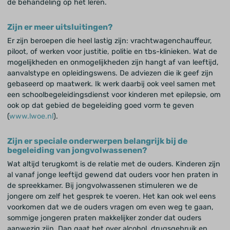
de behandeling op het leren.
Zijn er meer uitsluitingen?
Er zijn beroepen die heel lastig zijn: vrachtwagenchauffeur,
piloot, of werken voor justitie, politie en tbs-klinieken. Wat de
mogelijkheden en onmogelijkheden zijn hangt af van leeftijd,
aanvalstype en opleidingswens. De adviezen die ik geef zijn
gebaseerd op maatwerk. Ik werk daarbij ook veel samen met
een schoolbegeleidingsdienst voor kinderen met epilepsie, om
ook op dat gebied de begeleiding goed vorm te geven
(
www.lwoe.nl
).
Zijn er speciale onderwerpen belangrijk bij de
begeleiding van jongvolwassenen?
Wat altijd terugkomt is de relatie met de ouders. Kinderen zijn
al vanaf jonge leeftijd gewend dat ouders voor hen praten in
de spreekkamer. Bij jongvolwassenen stimuleren we de
jongere om zelf het gesprek te voeren. Het kan ook wel eens
voorkomen dat we de ouders vragen om even weg te gaan,
sommige jongeren praten makkelijker zonder dat ouders
aanwezig zijn. Dan gaat het over alcohol, drugsgebruik en