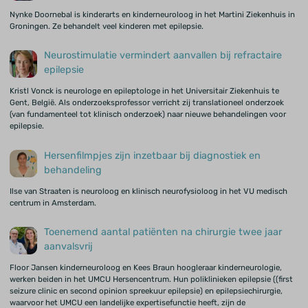
Nynke Doornebal is kinderarts en kinderneuroloog in het Martini Ziekenhuis in
Groningen. Ze behandelt veel kinderen met epilepsie.
Neurostimulatie vermindert aanvallen bij refractaire
epilepsie
Kristl Vonck is neurologe en epileptologe in het Universitair Ziekenhuis te
Gent, België. Als onderzoeksprofessor verricht zij translationeel onderzoek
(van fundamenteel tot klinisch onderzoek) naar nieuwe behandelingen voor
epilepsie.
Hersenfilmpjes zijn inzetbaar bij diagnostiek en
behandeling
Ilse van Straaten is neuroloog en klinisch neurofysioloog in het VU medisch
centrum in Amsterdam.
Toenemend aantal patiënten na chirurgie twee jaar
aanvalsvrij
Floor Jansen kinderneuroloog en Kees Braun hoogleraar kinderneurologie,
werken beiden in het UMCU Hersencentrum. Hun poliklinieken epilepsie ((first
seizure clinic en second opinion spreekuur epilepsie) en epilepsiechirurgie,
waarvoor het UMCU een landelijke expertisefunctie heeft, zijn de