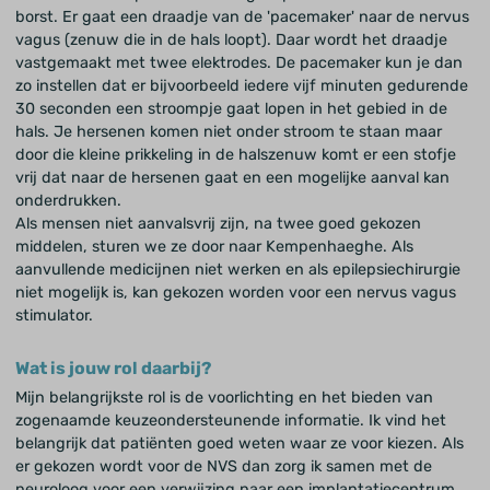
borst. Er gaat een draadje van de 'pacemaker' naar de nervus
vagus (zenuw die in de hals loopt). Daar wordt het draadje
vastgemaakt met twee elektrodes. De pacemaker kun je dan
zo instellen dat er bijvoorbeeld iedere vijf minuten gedurende
30 seconden een stroompje gaat lopen in het gebied in de
hals. Je hersenen komen niet onder stroom te staan maar
door die kleine prikkeling in de halszenuw komt er een stofje
vrij dat naar de hersenen gaat en een mogelijke aanval kan
onderdrukken.
Als mensen niet aanvalsvrij zijn, na twee goed gekozen
middelen, sturen we ze door naar Kempenhaeghe. Als
aanvullende medicijnen niet werken en als epilepsiechirurgie
niet mogelijk is, kan gekozen worden voor een nervus vagus
stimulator.
Wat is jouw rol daarbij?
Mijn belangrijkste rol is de voorlichting en het bieden van
zogenaamde keuzeondersteunende informatie. Ik vind het
belangrijk dat patiënten goed weten waar ze voor kiezen. Als
er gekozen wordt voor de NVS dan zorg ik samen met de
neuroloog voor een verwijzing naar een implantatiecentrum.