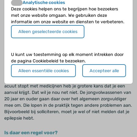
Analytische cookies
Deze cookies helpen ons te begrijpen hoe bezoekers
Zijn er jongvolwassenen die willen stoppen met hun
met onze website omgaan. We gebruiken deze
behandeling?
informatie om onze website en diensten te verbeteren.
Weerstand zie ik vaak bij jongeren tussen de 16 en 18 jaar,
Alleen geselecteerde cookies
zeker als ze al langere tijd medicijnen gebruiken. Dan komen
ze op het punt dat ze zonder medicijnen willen kijken of ze
echt van de aanvallen af zijn. Dat snap ik heel goed. Ik hoop
wel dat ze dat stoppen of afbouwen goed bespreken met
U kunt uw toestemming op elk moment intrekken door
hun neuroloog of met de epilepsieconsulent. Op die manier
de pagina Cookiebeleid te bezoeken.
kunnen ze een goed plan krijgen hoe je zorgvuldig afbouwt.
Alleen essentiële cookies
Accepteer alle
We kunnen niet garanderen dat je aanvalsvrij blijft, maar we
kunnen wel zorgen dat je zo goed mogelijk afbouwt. Als je
acuut stopt met medicijnen heb je grotere kans dat je een
aanval krijgt. Dat wil je nou net niet. De jongvolwassenen van
20 jaar en ouder gaan daar over het algemeen zorgvuldiger
mee om. Die lopen in de praktijk tegen andere problemen aan.
Bijvoorbeeld bij solliciteren, moet je wel of niet melden dat je
epilepsie hebt.
Is daar een regel voor?